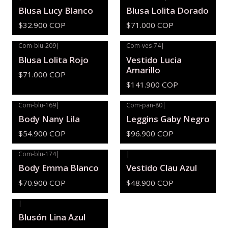
Agotado
Blusa Lucy Blanco
Blusa Lolita Dorado
$32.900 COP
$71.000 COP
Com-blu-209
|
Com-ves-74
|
Blusa Lolita Rojo
Vestido Lucia
Amarillo
$71.000 COP
$141.900 COP
Com-blu-169
|
Com-pan-80
|
Body Nany Lila
Leggins Gaby Negro
$54.900 COP
$96.900 COP
Com-blu-174
|
|
Agotado
Body Emma Blanco
Vestido Clau Azul
$70.900 COP
$48.900 COP
|
Agotado
Blusón Lina Azul