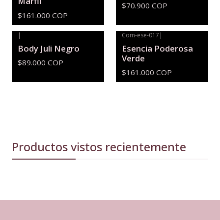
Marfil
$70.900 COP
$161.000 COP
|
Com-ese-017
|
Agotado
Body Juli Negro
Esencia Poderosa
Verde
$89.000 COP
$161.000 COP
Productos vistos recientemente