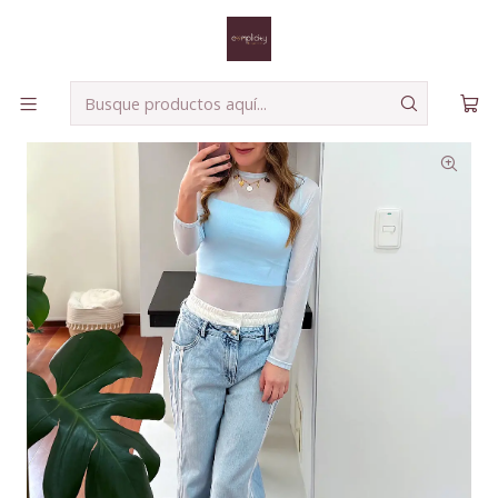
Envíos seguros a todo el país!
Leer más
Inicio
Blusas
Blusa Sofi Babyblue