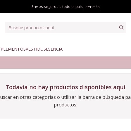
Inicio
Complementos
Faldas Largas
Envíos seguros a todo el país!
Leer más
PLEMENTOS
VESTIDOS
ESENCIA
Todavía no hay productos disponibles aquí
scar en otras categorías o utilizar la barra de búsqueda p
productos.