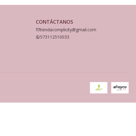
CONTÁCTANOS
tiendacomplicity@gmail.com
573112510033