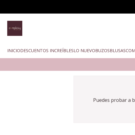
Faldas Largas
INICIO
DESCUENTOS INCREÍBLES
LO NUEVO
BUZOS
BLUSAS
COM
Puedes probar a bu