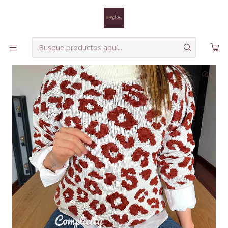
Envíos seguros a todo el país!
Leer más
Inicio
Buzos
Saco Mile Print