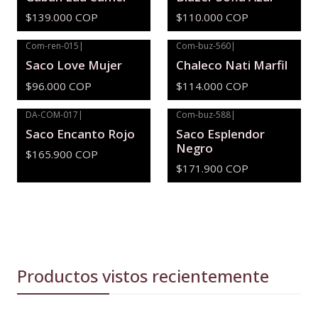
$139.000 COP
$110.000 COP
Com-ren-015
|
Com-buz-560
|
Saco Love Mujer
Chaleco Nati Marfil
$96.000 COP
$114.000 COP
DA-COM-017
|
Com-buz-588
|
Saco Encanto Rojo
Saco Esplendor
Negro
$165.900 COP
$171.900 COP
Productos vistos recientemente