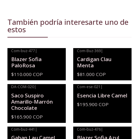
También podría interesarte uno de
estos
Com-buz-477
|
Com-Buz-369
|
Blazer Sofia
Cardigan Clau
PaloRosa
Menta
$110.000 COP
$81.000 COP
DA-COM-020
|
Com-ese-021
|
Agotado
Saco Suspiro
Esencia Libre Camel
Amarillo-Marrón
$195.900 COP
Chocolate
$165.900 COP
Com-buz-441
|
Com-buz-476
|
Gaban Lau Camel
Blazer Sofia Azul