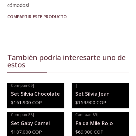
cómodos!
COMPARTIR ESTE PRODUCTO
También podría interesarte uno de
estos
Com-pan-69
|
|
Set Silvia Chocolate
Set Silvia Jean
$161.900 COP
$159.900 COP
Com-pan-88
|
Com-pan-89
|
Set Gaby Camel
Falda Mile Rojo
$107.000 COP
$69.900 COP