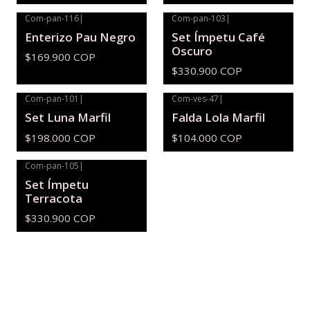
Com-pan-116
|
Com-pan-103
|
Enterizo Pau Negro
Set Ímpetu Café
Oscuro
$169.900 COP
$330.900 COP
Com-pan-101
|
Com-ves-47
|
Set Luna Marfil
Falda Lola Marfil
$198.000 COP
$104.000 COP
Com-pan-105
|
Set Ímpetu
Terracota
$330.900 COP